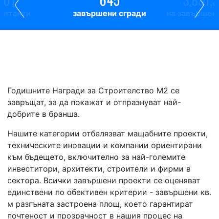
ултанти
завършени сгради
на завършен
Годишните Награди за Строителство М2 се
завръщат, за да покажат и отпразнуват най-
добрите в бранша.
Нашите категории отбелязват мащабните проекти,
техническите иновации и компании ориентирани
към бъдещето, включително за най-големите
инвеститори, архитекти, строители и фирми в
сектора. Всички завършени проекти се оценяват
единствени по обективен критерии - завършени кв.
м разгъната застроена площ, което гарантират
почтеност и прозрачност в нашия процес на